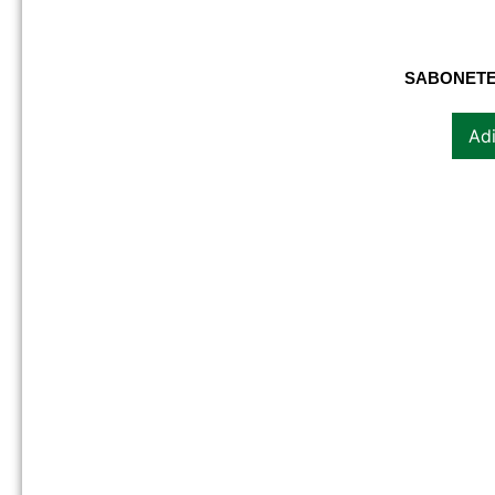
SABONETE
Adi