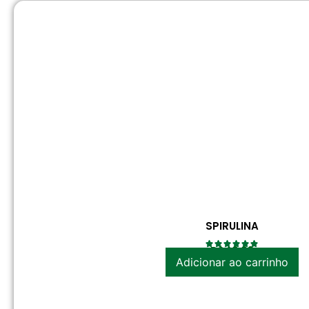
SPIRULINA
R$
42.20
Adicionar ao carrinho