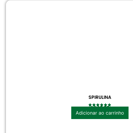
SPIRULINA
R$
42.20
Adicionar ao carrinho