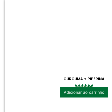
CÚRCUMA + PIPERINA
R$
52.30
Adicionar ao carrinho