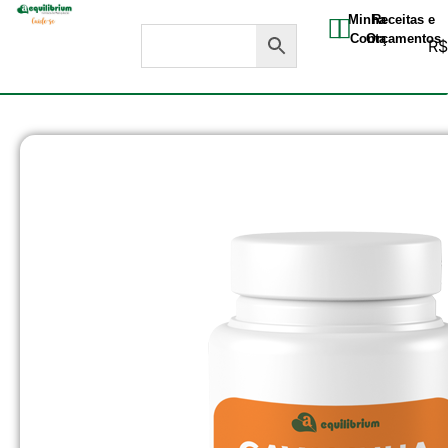
Minha
Receitas e
Conta
Orçamentos
R