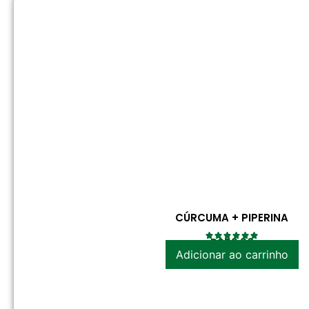
CÚRCUMA + PIPERINA
R$
52.30
Adicionar ao carrinho