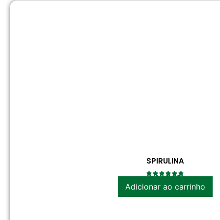
SPIRULINA
R$
42.20
Adicionar ao carrinho