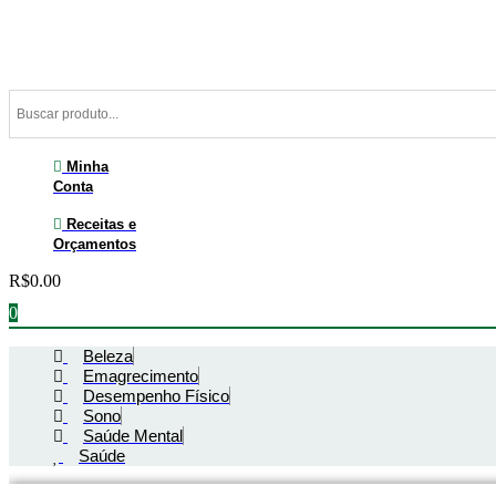
Ir
para
o
conteúdo
Minha
Conta
Receitas e
Orçamentos
R$
0.00
0
Beleza
Emagrecimento
Desempenho Físico
Sono
Saúde Mental
Saúde