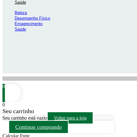
Saúde
Beleza
Desempenho Físico
Emagrecimento
Saúde
0
0
Seu carrinho
Seu carrinho está vazio
Voltar para a loja
Continue comprando
Calcular Frete