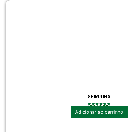
SPIRULINA
R$
42.20
Adicionar ao carrinho