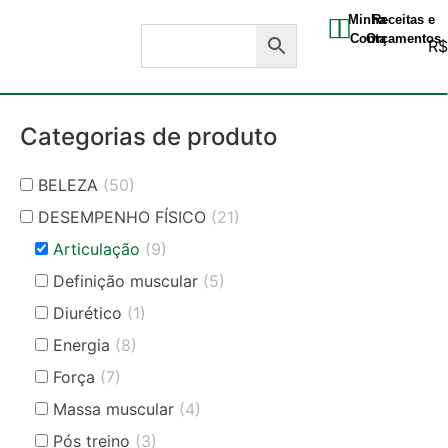
Minha
Receitas e
Conta
Orçamentos
R
Categorias de produto
BELEZA
(50)
DESEMPENHO FÍSICO
(21)
Articulação
(9)
Definição muscular
(5)
Diurético
(1)
Energia
(8)
Força
(7)
Massa muscular
(4)
Pós treino
(3)