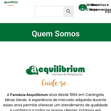
Minha
Receitas e
Conta
Orçamentos
R$
Quem Somos
A
atua desde 1994 em Carangola,
Farmácia Aequilibrium
Minas Gerais. A experiência de mercado adquirida durante
esses anos permite oferecer um atendimento de qualidade
e confiança a todos os nossos clientes. Estamos em