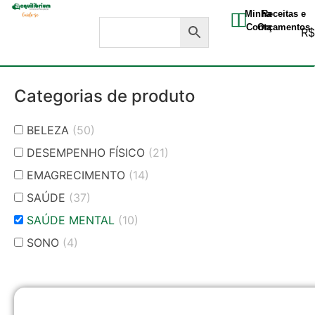
Minha
Receitas e
Conta
Orçamentos
R
Categorias de produto
BELEZA
(50)
DESEMPENHO FÍSICO
(21)
EMAGRECIMENTO
(14)
SAÚDE
(37)
SAÚDE MENTAL
(10)
SONO
(4)