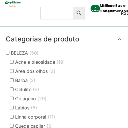
Minha
Receitas e
Conta
Orçamentos
R$
Categorias de produto
BELEZA
(50)
Acne e oleosidade
(19)
Área dos olhos
(2)
Barba
(2)
Celulite
(5)
Colágeno
(29)
Lábios
(5)
Linha corporal
(11)
Queda capilar
(6)