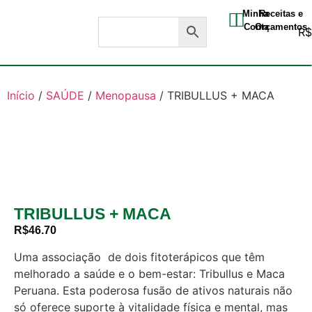
Minha
Receitas e
Conta
Orçamentos
R
Início
/
SAÚDE
/
Menopausa
/ TRIBULLUS + MACA
TRIBULLUS + MACA
R$
46.70
Uma associação de dois fitoterápicos que têm
melhorado a saúde e o bem-estar: Tribullus e Maca
Peruana. Esta poderosa fusão de ativos naturais não
só oferece suporte à vitalidade física e mental, mas