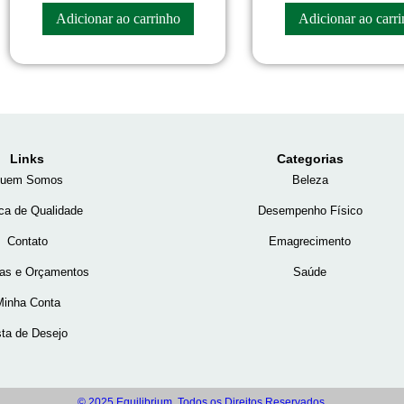
R$
53.50
R$
46.70
Adicionar ao carrinho
Adicionar ao carr
Links
Categorias
uem Somos
Beleza
ica de Qualidade
Desempenho Físico
Contato
Emagrecimento
tas e Orçamentos
Saúde
Minha Conta
sta de Desejo
© 2025 Equilibrium. Todos os Direitos Reservados.