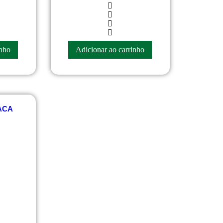
R$
45.00
inho
Adicionar ao carrinho
ACA