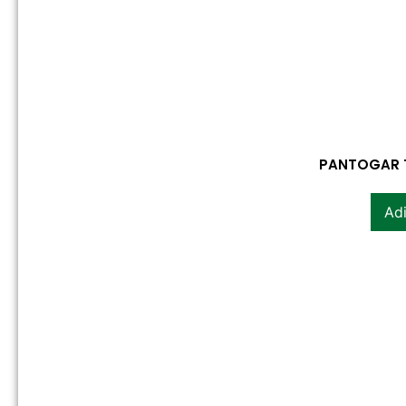
PANTOGAR T
Adi