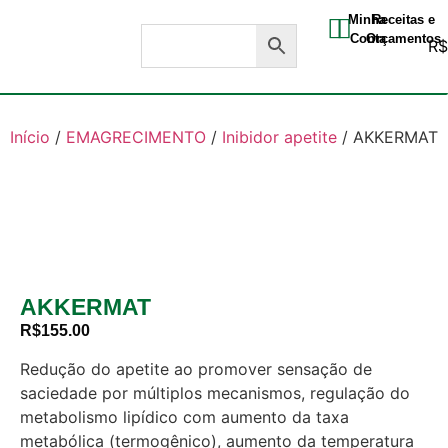
Minha
Receitas e
Conta
Orçamentos
R
Início
/
EMAGRECIMENTO
/
Inibidor apetite
/ AKKERMAT
AKKERMAT
R$
155.00
Redução do apetite ao promover sensação de
saciedade por múltiplos mecanismos, regulação do
metabolismo lipídico com aumento da taxa
metabólica (termogênico), aumento da temperatura