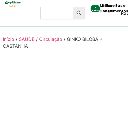
Minha
Receitas e
Conta
Orçamentos
R$
Início
/
SAÚDE
/
Circulação
/ GINKO BILOBA +
CASTANHA