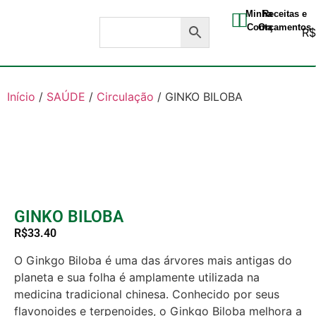
Minha
Receitas e
Conta
Orçamentos
R
Início
/
SAÚDE
/
Circulação
/ GINKO BILOBA
GINKO BILOBA
R$
33.40
O Ginkgo Biloba é uma das árvores mais antigas do
planeta e sua folha é amplamente utilizada na
medicina tradicional chinesa. Conhecido por seus
flavonoides e terpenoides, o Ginkgo Biloba melhora a