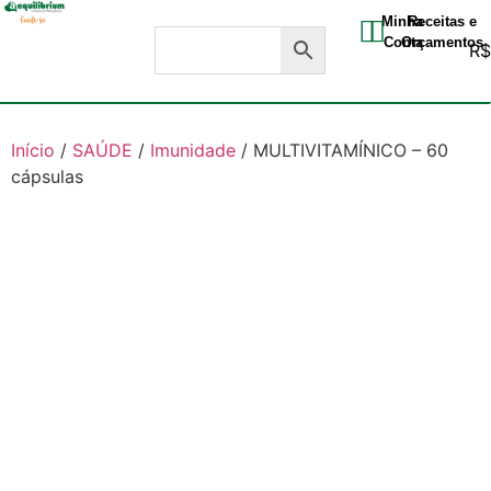
Minha
Receitas e
Conta
Orçamentos
R
Início
/
SAÚDE
/
Imunidade
/ MULTIVITAMÍNICO – 60
cápsulas