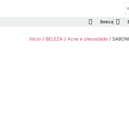
Beleza
Início
/
BELEZA
/
Acne e oleosidade
/ SABON