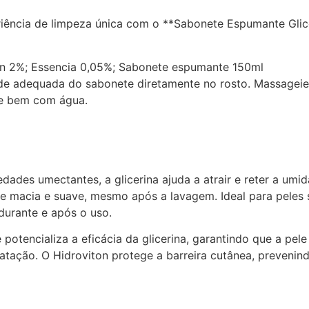
iência de limpeza única com o **Sabonete Espumante Glicer
ton 2%; Essencia 0,05%; Sabonete espumante 150ml
e adequada do sabonete diretamente no rosto. Massageie 
e bem com água.
edades umectantes, a glicerina ajuda a atrair e reter a umi
e macia e suave, mesmo após a lavagem. Ideal para peles s
durante e após o uso.
 potencializa a eficácia da glicerina, garantindo que a pel
tação. O Hidroviton protege a barreira cutânea, prevenindo