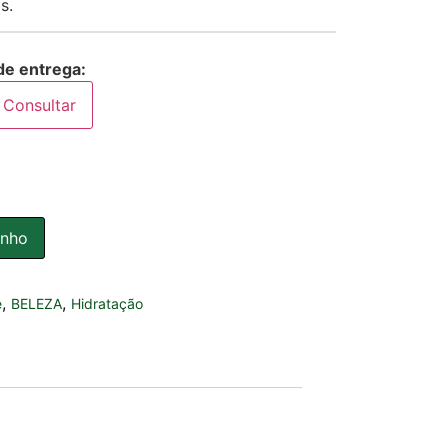
s.
de entrega:
Consultar
inho
,
,
e
BELEZA
Hidratação