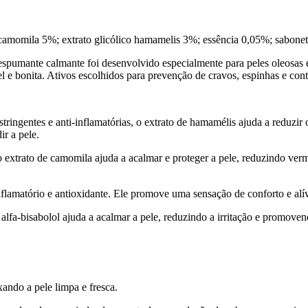
o camomila 5%; extrato glicólico hamamelis 3%; essência 0,05%; sabon
spumante calmante foi desenvolvido especialmente para peles oleosas 
 e bonita. Ativos escolhidos para prevenção de cravos, espinhas e cont
ingentes e anti-inflamatórias, o extrato de hamamélis ajuda a reduzir 
ir a pele.
extrato de camomila ajuda a acalmar e proteger a pele, reduzindo verme
lamatório e antioxidante. Ele promove uma sensação de conforto e alívi
o alfa-bisabolol ajuda a acalmar a pele, reduzindo a irritação e promov
ndo a pele limpa e fresca.