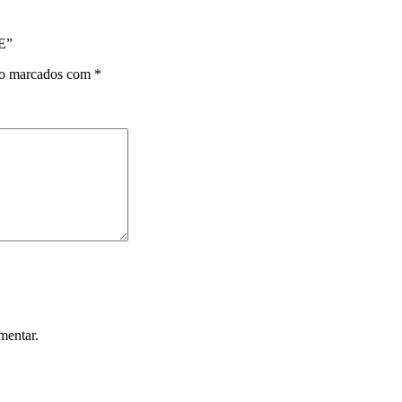
E”
ão marcados com
*
mentar.