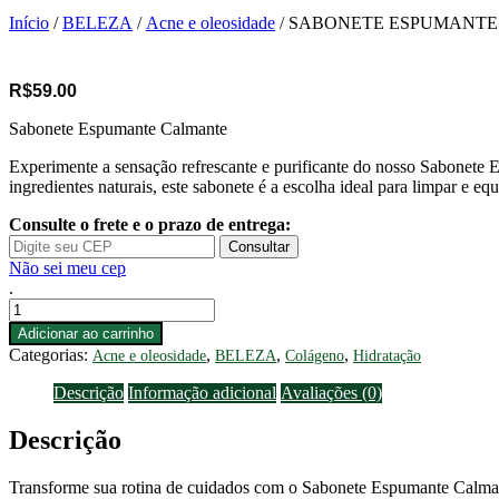
Início
/
BELEZA
/
Acne e oleosidade
/ SABONETE ESPUMANT
R$
59.00
Sabonete Espumante Calmante
Experimente a sensação refrescante e purificante do nosso Sabonete 
ingredientes naturais, este sabonete é a escolha ideal para limpar e equ
Consulte o frete e o prazo de entrega:
Consultar
Não sei meu cep
.
SABONETE
ESPUMANTE
Adicionar ao carrinho
CALMANTE
Categorias:
,
,
,
Acne e oleosidade
BELEZA
Colágeno
Hidratação
quantidade
Descrição
Informação adicional
Avaliações (0)
Descrição
Transforme sua rotina de cuidados com o Sabonete Espumante Calmante