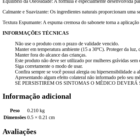
Equilíbrio da Oleosidade: A fórmula é especialmente desenvolvida par
Calmante e Suavizante: Os ingredientes naturais proporcionam uma sen
Textura Espumante: A espuma cremosa do sabonete torna a aplicação 
INFORMAÇÕES TÉCNICAS
Não use o produto com o prazo de validade vencido.
Manter em temperatura ambiente (15 a 30ºC). Proteger da luz, 
Manter fora do alcance das crianças.
Este produto não deve ser utilizado por mulheres grávidas se
Siga corretamente o modo de usar.
Confira sempre se você possui alergia ou hipersensibilidade a
Apresentando algum efeito colateral não informado pelo seu méd
SE PERSISTIREM OS SINTOMAS O MÉDICO DEVERÁ
Informação adicional
Peso
0.210 kg
Dimensões
0.5 × 0.21 cm
Avaliações