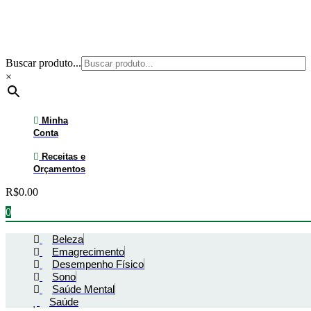
Ir
para
o
conteúdo
Buscar produto...
×
Minha
Conta
Receitas e
Orçamentos
R$
0.00
0
Beleza
Emagrecimento
Desempenho Físico
Sono
Saúde Mental
Saúde