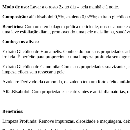
Modo de uso:
Lavar a o rosto 2x ao dia – pela manhã e à noite.
Composição:
alfa bisabolol 0,5%, azuleno 0,025%; extrato glicólic
Benefícios:
Com uma embalagem prática e eficiente, nosso sabonete e
uma leve esfoliação diária, promovendo uma pele mais limpa, saudável
Conheça os ativos:
Extrato Glicólico de Hamamélis: Conhecido por suas propriedades adstr
irritada. É perfeito para proporcionar uma limpeza profunda sem agred
Extrato Glicólico de Camomila: Com suas propriedades suavizantes, o 
limpeza eficaz sem ressecar a pele.
Azuleno: Derivado da camomila, o azuleno tem um forte efeito anti-inf
Alfa-Bisabolol: Com propriedades cicatrizantes e anti-inflamatórias, 
Benefícios:
Limpeza Profunda: Remove impurezas, oleosidade e maquiagem, deixa