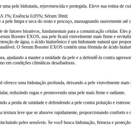
ma pele hidratada, rejuvenescida e protegida. Eleve sua rotina de cui
HA 1%; Essência 0,05%; Sérum 30ml;
 pele limpa e seca do rosto e pescoço, massageando suavemente até 
de fatores bioativos, fundamentais para a comunicação celular. Eles 
erum Booster EXOS, sua pele ficará visivelmente mais firme e revitali
etenção de água, o ácido hialurônico é um hidratante natural que prop
saudável. O Serum Booster EXOS contém uma fórmula de ácido hialurôn
ora, ajudando a manter a umidade da pele e a defendê-la contra agresso
mo em condições climáticas desafiadoras.
d oferece uma hidratação profunda, deixando a pele visivelmente mais s
lar, reduzindo rugas e promovendo uma pele mais firme e radiante.
ndo a perda de umidade e defendendo a pele contra poluição e estresse
xtura leve que se absorve rapidamente, proporcionando conforto e dei
, incluindo peles sensíveis. Se você busca hidratação, firmeza e proteç