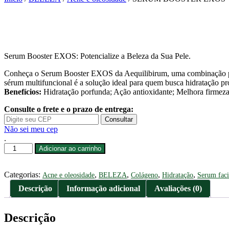
Serum Booster EXOS: Potencialize a Beleza da Sua Pele.
Conheça o Serum Booster EXOS da Aequilibirum, uma combinação poder
sérum multifuncional é a solução ideal para quem busca hidratação p
Benefícios:
Hidratação porfunda; Ação antioxidante; Melhora firmeza 
Consulte o frete e o prazo de entrega:
Consultar
Não sei meu cep
.
SÉRUM
Adicionar ao carrinho
BOOSTER
EXOS
quantidade
Categorias:
,
,
,
,
Acne e oleosidade
BELEZA
Colágeno
Hidratação
Serum faci
Descrição
Informação adicional
Avaliações (0)
Descrição