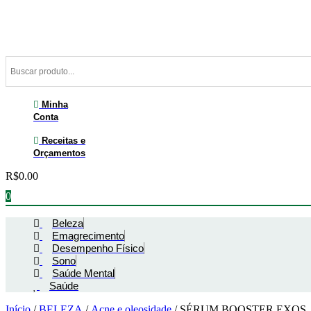
Ir
para
o
conteúdo
Minha
Conta
Receitas e
Orçamentos
R$
0.00
0
Beleza
Emagrecimento
Desempenho Físico
Sono
Saúde Mental
Saúde
Início
/
BELEZA
/
Acne e oleosidade
/ SÉRUM BOOSTER EXOS