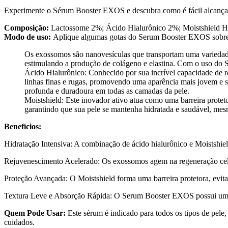
Experimente o Sérum Booster EXOS e descubra como é fácil alcançar u
Composição:
Lactossome 2%; Ácido Hialurônico 2%; Moistshield 
Modo de uso:
Aplique algumas gotas do Serum Booster EXOS sobre a
Os exossomos são nanovesículas que transportam uma variedade 
estimulando a produção de colágeno e elastina. Com o uso do S
Ácido Hialurônico: Conhecido por sua incrível capacidade de r
linhas finas e rugas, promovendo uma aparência mais jovem e 
profunda e duradoura em todas as camadas da pele.
Moistshield: Este inovador ativo atua como uma barreira protet
garantindo que sua pele se mantenha hidratada e saudável, mes
Benefícios:
Hidratação Intensiva: A combinação de ácido hialurônico e Moistshiel
Rejuvenescimento Acelerado: Os exossomos agem na regeneração celu
Proteção Avançada: O Moistshield forma uma barreira protetora, evita
Textura Leve e Absorção Rápida: O Serum Booster EXOS possui uma te
Quem Pode Usar:
Este sérum é indicado para todos os tipos de pele
cuidados.